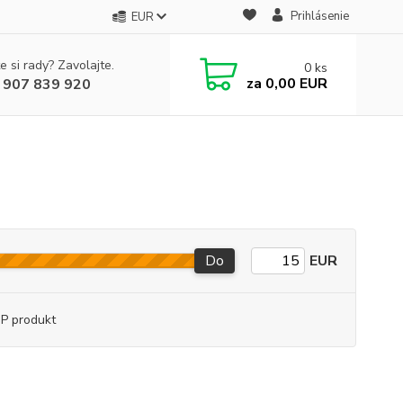
Prihlásenie
EUR
e si rady? Zavolajte.
0
ks
za
0,00 EUR
 907 839 920
Do
EUR
P produkt