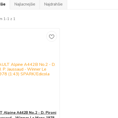
šie
Najlacnejšie
Najdrahšie
m 1-1 z 1
 Alpine A442B No.2 - D. Pironi
Jaussaud - Winner Le Mans 1978