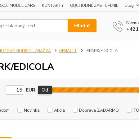
OX18 MODEL CARS
KONTAKTY
OBCHODNÉ ZASTÚPENIE
Blog
Neviet
Hľadať
+421
HOTOVÉ MODELY - ZNAČKA
RENAULT
SPARK/EDICOLA
RK/EDICOLA
EUR
Od
adom
Novinka
Akcia
Doprava ZADARMO
TO