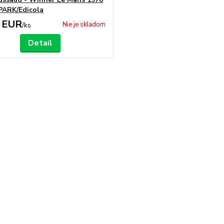
SPARK/Edicola
 EUR
Nie je skladom
/
ks
Detail