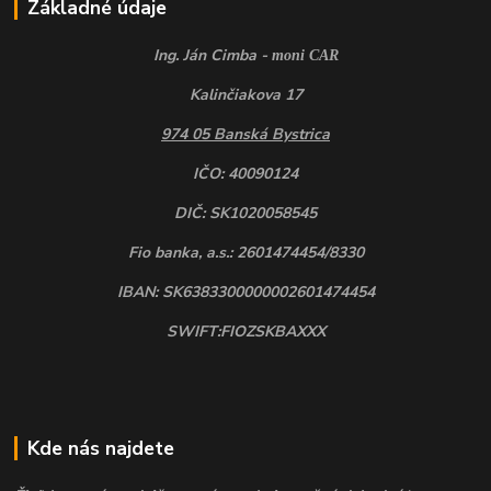
Základné údaje
Ing. Ján Cimba -
moni CAR
Kalinčiakova 17
974 05 Banská Bystrica
IČO: 40090124
DIČ: SK1020058545
Fio banka, a.s.: 2601474454/8330
IBAN: SK6383300000002601474454
SWIFT:FIOZSKBAXXX
Kde nás najdete