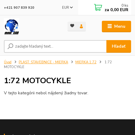
0
ks
EUR
+421 907 839 920
za
0,00 EUR
Menu
Hľadať
Úvod
PLAST. STAVEBNICE - MIERKA
MIERKA 1:72
1:72
MOTOCYKLE
1:72 MOTOCYKLE
V tejto kategórii nebol nájdený žiadny tovar.