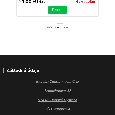
21,00 EUR
Nie je skladom
/
ks
Detail
strana
z 1
Základné údaje
Ing. Ján Cimba -
moni CAR
Kalinčiakova 17
974 05 Banská Bystrica
IČO: 40090124