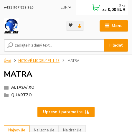
0
ks
EUR
+421 907 839 920
za
0,00 EUR
Menu
Hľadať
Úvod
HOTOVÉ MODELY F1 1:43
MATRA
MATRA
ALTAYA/IXO
QUARTZO
Upresniť parametre
Najnovšie
Najlacnejšie
Najdrahšie