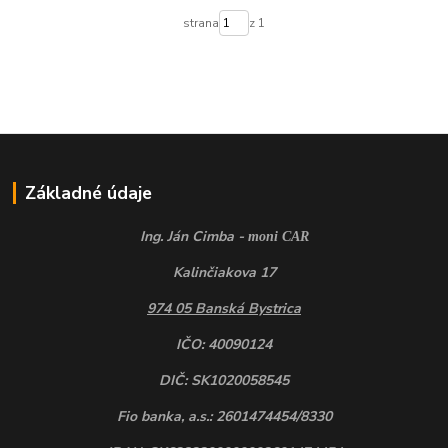
strana
z 1
Základné údaje
Ing. Ján Cimba -
moni CAR
Kalinčiakova 17
974 05 Banská Bystrica
IČO: 40090124
DIČ: SK1020058545
Fio banka, a.s.: 2601474454/8330