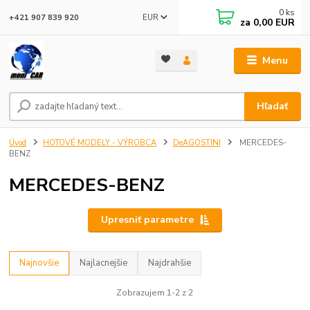
0
ks
EUR
+421 907 839 920
za
0,00 EUR
Menu
Hľadať
Úvod
HOTOVÉ MODELY - VÝROBCA
DeAGOSTINI
MERCEDES-
BENZ
MERCEDES-BENZ
Upresniť parametre
Najnovšie
Najlacnejšie
Najdrahšie
Zobrazujem 1-2 z 2