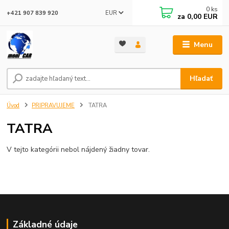
0
ks
EUR
+421 907 839 920
za
0,00 EUR
Menu
Hľadať
Úvod
PRIPRAVUJEME
TATRA
TATRA
V tejto kategórii nebol nájdený žiadny tovar.
Základné údaje