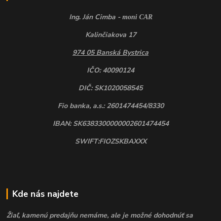
Ing. Ján Cimba -
moni CAR
Kalinčiakova 17
974 05 Banská Bystrica
IČO: 40090124
DIČ: SK1020058545
Fio banka, a.s.: 2601474454/8330
IBAN: SK6383300000002601474454
SWIFT:FIOZSKBAXXX
Kde nás najdete
Žiaľ, kamenú predajňu nemáme, ale je možné dohodnúť sa