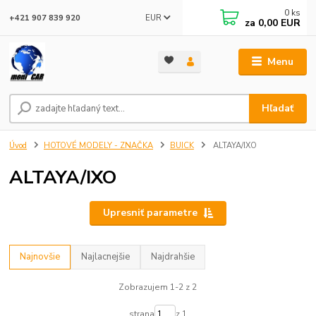
0
ks
EUR
+421 907 839 920
za
0,00 EUR
Menu
Hľadať
Úvod
HOTOVÉ MODELY - ZNAČKA
BUICK
ALTAYA/IXO
ALTAYA/IXO
Upresniť parametre
Najnovšie
Najlacnejšie
Najdrahšie
Zobrazujem 1-2 z 2
strana
z 1