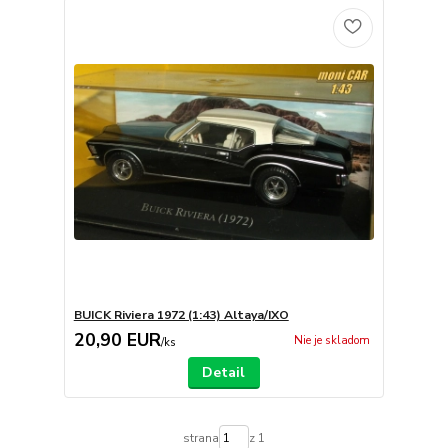
BUICK Riviera 1972 (1:43) Altaya/IXO
20,90 EUR
Nie je skladom
/
ks
Detail
strana
z 1