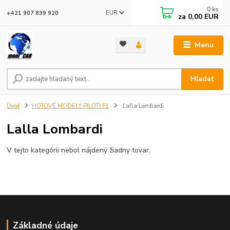
0
ks
EUR
+421 907 839 920
za
0,00 EUR
Menu
Hľadať
Úvod
HOTOVÉ MODELY PILOTI F1
Lalla Lombardi
Lalla Lombardi
V tejto kategórii nebol nájdený žiadny tovar.
Základné údaje