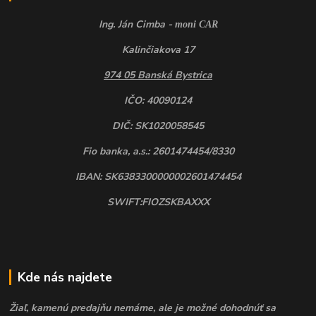
Ing. Ján Cimba -
moni CAR
Kalinčiakova 17
974 05 Banská Bystrica
IČO: 40090124
DIČ: SK1020058545
Fio banka, a.s.: 2601474454/8330
IBAN: SK6383300000002601474454
SWIFT:FIOZSKBAXXX
Kde nás najdete
Žiaľ, kamenú predajňu nemáme, ale je možné dohodnúť sa