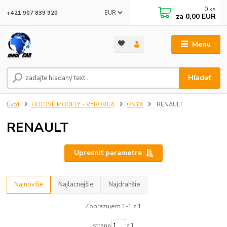
0
ks
EUR
+421 907 839 920
za
0,00 EUR
Menu
Hľadať
Úvod
HOTOVÉ MODELY - VÝROBCA
ONYX
RENAULT
RENAULT
Upresniť parametre
Najnovšie
Najlacnejšie
Najdrahšie
Zobrazujem 1-1 z 1
strana
z 1