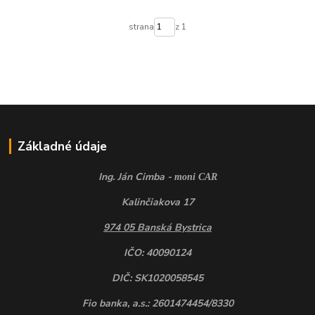
strana
z 1
Základné údaje
Ing. Ján Cimba -
moni CAR
Kalinčiakova 17
974 05 Banská Bystrica
IČO: 40090124
DIČ: SK1020058545
Fio banka, a.s.: 2601474454/8330