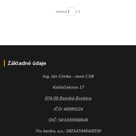
strana
z 1
Základné údaje
Ing. Ján Cimba -
moni CAR
Kalinčiakova 17
974 05 Banská Bystrica
IČO: 40090124
DIČ: SK1020058545
Fio banka, a.s.: 2601474454/8330