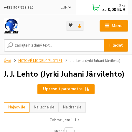
0
ks
EUR
+421 907 839 920
za
0,00 EUR
Menu
Hľadať
Úvod
HOTOVÉ MODELY PILOTI F1
J. J. Lehto (Jyrki Juhani Järvilehto)
J. J. Lehto (Jyrki Juhani Järvilehto)
Upresniť parametre
Najnovšie
Najlacnejšie
Najdrahšie
Zobrazujem 1-1 z 1
strana
z 1