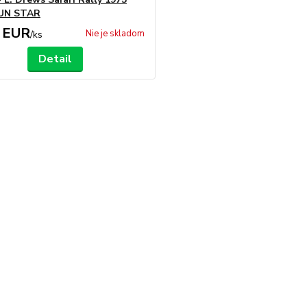
SUN STAR
 EUR
Nie je skladom
/
ks
Detail