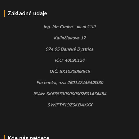
Základné údaje
Ing. Ján Cimba -
moni CAR
Kalinčiakova 17
974 05 Banská Bystrica
IČO: 40090124
DIČ: SK1020058545
Fio banka, a.s.: 2601474454/8330
IBAN: SK6383300000002601474454
SWIFT:FIOZSKBAXXX
Kde nás najdete