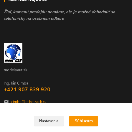
Žiaľ, kamenú predajňu nemáme, ale je možné dohodnúť sa
telefonicky na osobnom odbere
modelyaut.sk
Ing. Ján Cimba
+421 907 839 920
cimba@echotrack.cz
Súhlasím
Nastavenia