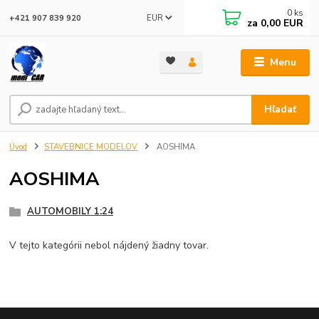
0
ks
EUR
+421 907 839 920
za
0,00 EUR
Menu
Hľadať
Úvod
STAVEBNICE MODELOV
AOSHIMA
AOSHIMA
AUTOMOBILY 1:24
V tejto kategórii nebol nájdený žiadny tovar.