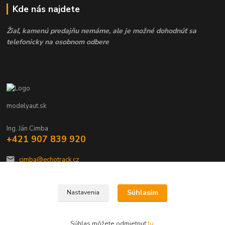
Kde nás najdete
Žiaľ, kamenú predajňu nemáme, ale je možné dohodnúť sa
telefonicky na osobnom odbere
modelyaut.sk
Ing. Ján Cimba
+421 907 839 920
cimba@echotrack.cz
Súhlasím
Nastavenia
Súhlas môžete odmietnuť
tu
.