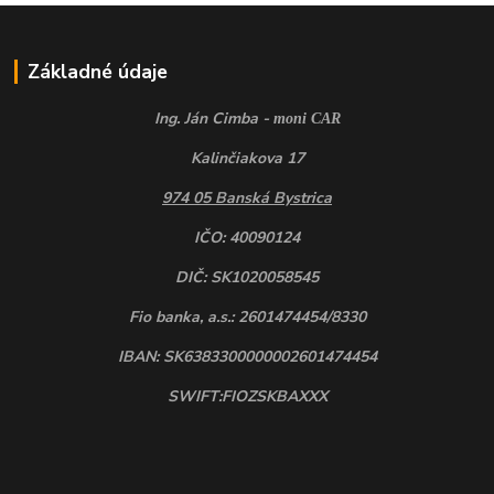
Základné údaje
Ing. Ján Cimba -
moni CAR
Kalinčiakova 17
974 05 Banská Bystrica
IČO: 40090124
DIČ: SK1020058545
Fio banka, a.s.: 2601474454/8330
IBAN: SK6383300000002601474454
SWIFT:FIOZSKBAXXX