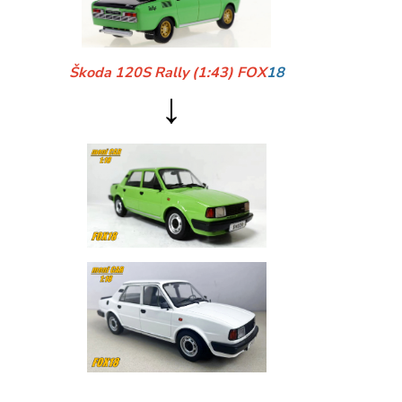
Škoda 120S Rally (1:43) FOX
18
↓