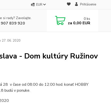
Prihlásenie
EUR
e si rady? Zavolajte.
0
ks
za
0,00 EUR
 907 839 920
v 27. 06. 2020
slava - Dom kultúry Ružinov
ská 28 v čase od 08:00 do 12:00 hod. konať HOBBY
18 budú v ponuke.