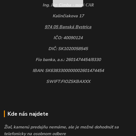
Ing. Ján Cimba -
moni CAR
Kalinčiakova 17
974 05 Banská Bystrica
IČO: 40090124
DIČ: SK1020058545
Fio banka, a.s.: 2601474454/8330
IBAN: SK6383300000002601474454
SWIFT:FIOZSKBAXXX
Kde nás najdete
Žiaľ, kamenú predajňu nemáme, ale je možné dohodnúť sa
telefonicky na osobnom odbere