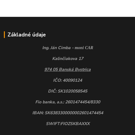
Základné údaje
Ing. Ján Cimba -
moni CAR
Kalinčiakova 17
974 05 Banská Bystrica
IČO: 40090124
DIČ: SK1020058545
Fio banka, a.s.: 2601474454/8330
IBAN: SK6383300000002601474454
SWIFT:FIOZSKBAXXX