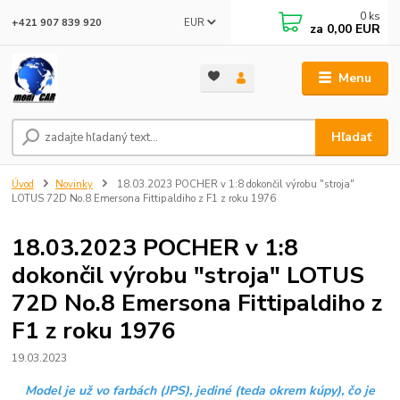
0
ks
EUR
+421 907 839 920
za
0,00 EUR
Menu
Hľadať
Úvod
Novinky
18.03.2023 POCHER v 1:8 dokončil výrobu "stroja"
LOTUS 72D No.8 Emersona Fittipaldiho z F1 z roku 1976
18.03.2023 POCHER v 1:8
dokončil výrobu "stroja" LOTUS
72D No.8 Emersona Fittipaldiho z
F1 z roku 1976
19.03.2023
Model je už vo farbách (JPS), jediné (teda okrem kúpy), čo je