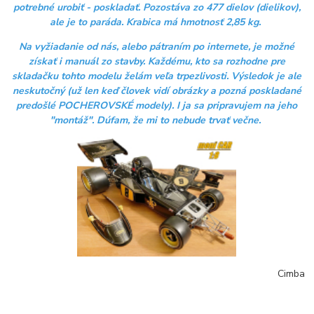
potrebné urobiť - poskladať. Pozostáva zo 477 dielov (dielikov),
ale je to paráda. Krabica má hmotnosť 2,85 kg.
Na vyžiadanie od nás, alebo pátraním po internete, je možné
získať i manuál zo stavby. Každému, kto sa rozhodne pre
skladačku tohto modelu želám veľa trpezlivosti. Výsledok je ale
neskutočný (už len keď človek vidí obrázky a pozná poskladané
predošlé POCHEROVSKÉ modely). I ja sa pripravujem na jeho
"montáž". Dúfam, že mi to nebude trvať večne.
Cimba